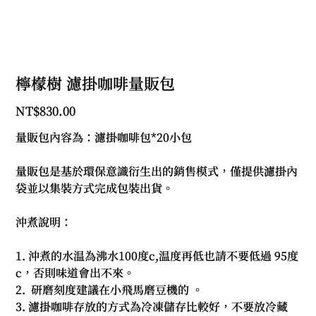
檸檬樹 濾掛咖啡量販包
Price
NT$830.00
量販包內容為：濾掛咖啡包*20小包
量販包是基於環保意識衍生出的銷售模式，僅提供濾掛內
袋並以集裝方式完成包裝出貨。
沖煮說明：
1. 沖煮的水温為沸水100度c,温度再低也請不要低過 95度
c，否則味道會出不來。
2. 研磨刻度建議在小飛馬磨豆機的 。
3. 濾掛咖啡存放的方式為冷凍儲存比較好，不要放冷藏