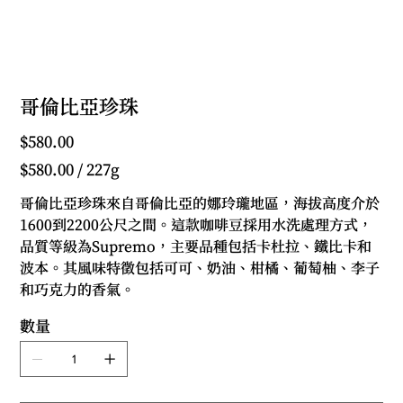
哥倫比亞珍珠
價
$580.00
格
每
$580.00 / 227g
227
公
克
哥倫比亞珍珠來自哥倫比亞的娜玲瓏地區，海拔高度介於
$580.00
1600到2200公尺之間。這款咖啡豆採用水洗處理方式，
品質等級為Supremo，主要品種包括卡杜拉、鐵比卡和
波本。其風味特徵包括可可、奶油、柑橘、葡萄柚、李子
和巧克力的香氣。
數量