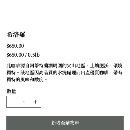
希洛羅
價
$650.00
格
每
$650.00 / 0.5lb
0.5
磅
$650.00
此咖啡源自阿蒂特蘭湖周圍的火山地區，土壤肥沃，環境
獨特。該地區因高品質的水洗處理而出產優質咖啡，帶有
獨特的風味和酸度。
數量
新增至購物車