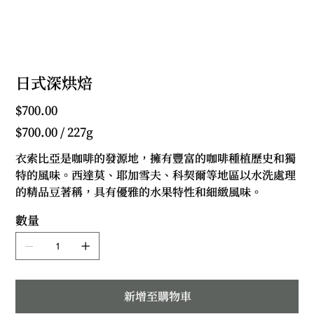
日式深烘焙
價
$700.00
格
每
$700.00 / 227g
227
公
克
衣索比亞是咖啡的發源地，擁有豐富的咖啡種植歷史和獨
$700.00
特的風味。西達莫、耶加雪夫、科契爾等地區以水洗處理
的精品豆著稱，具有優雅的水果特性和細緻風味。
數量
新增至購物車