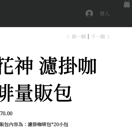
登入
前一個
下一個
花神 濾掛咖
啡量販包
70.00
販包內容為：濾掛咖啡包*20小包