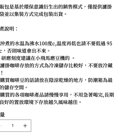
販包是基於環保意識衍生出的銷售模式，僅提供濾掛
袋並以集裝方式完成包裝出貨。
煮說明：
. 沖煮的水温為沸水100度c,温度再低也請不要低過 95
c，否則味道會出不來。
. 研磨刻度建議在小飛馬磨豆機的 。
. 濾掛咖啡存放的方式為冷凍儲存比較好，不要放冷藏
！
. 購買咖啡豆的話請放在陰涼乾燥的地方，防潮箱為最
的儲存空間。
. 購買的各項咖啡產品請慢慢享用，不用急著喝完,長期
良好的置放環境下存放越久風味越佳。
量