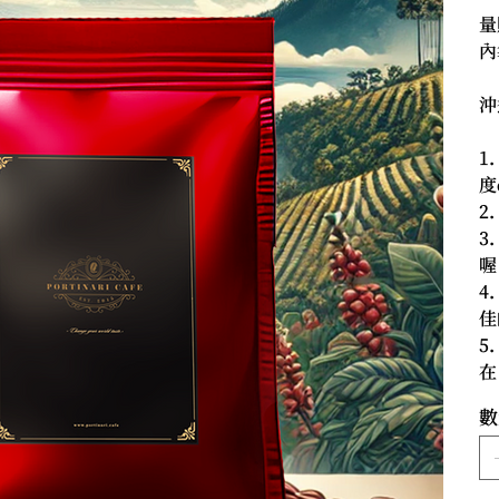
量
內
沖
1
度
2
3
喔
4
佳
5
在
數