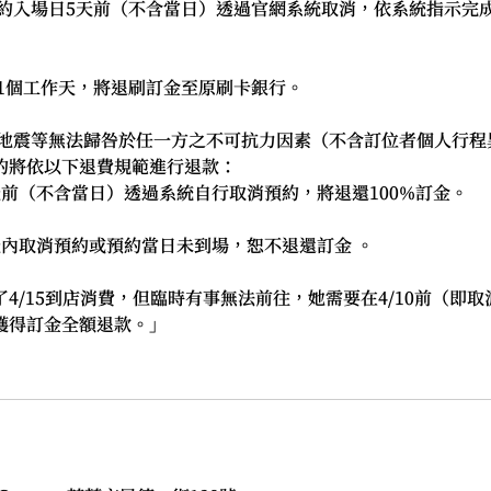
預約入場日5天前（不含當日）透過官網系統取消，依系統指示完
-21個工作天，將退刷訂金至原刷卡銀行。
、地震等無法歸咎於任一方之不可抗力因素（不含訂位者個人行程
約將依以下退費規範進行退款：
天前（不含當日）透過系統自行取消預約，將退還100%訂金。
天內取消預約或預約當日未到場，恕不退還訂金 。
/15到店消費，但臨時有事無法前往，她需要在4/10前（即取消期限
獲得訂金全額退款。」