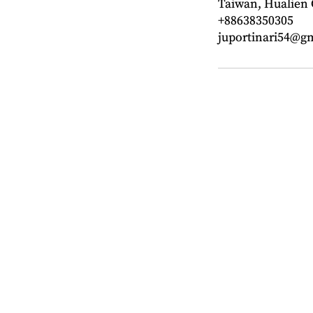
Taiwan, Huali
+88638350305
juportinari54@g