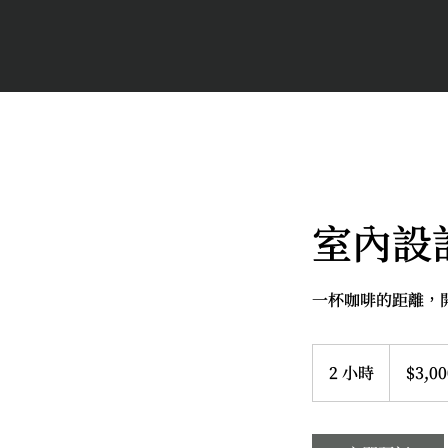
室內設
一杯咖啡的距離，
3,000
新
2 小時
2
$3,00
台
幣
小
時