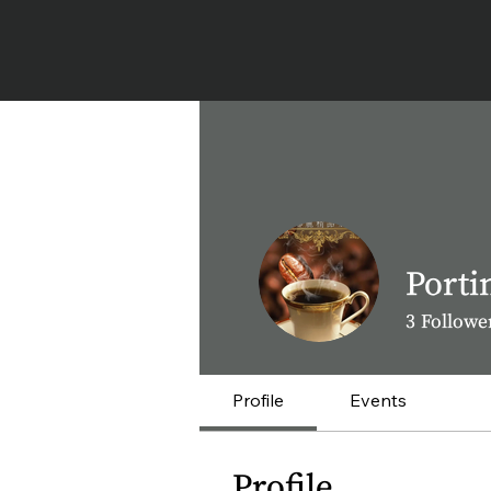
Porti
3
Followe
Profile
Events
Profile