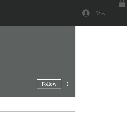
登入
More actions
Follow