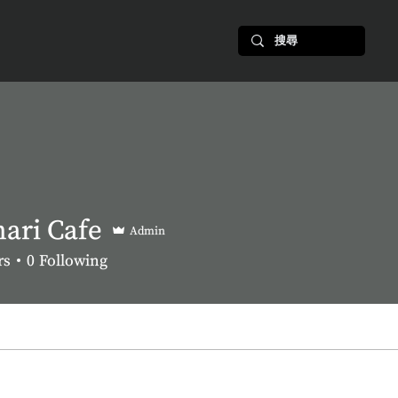
nari Cafe
Admin
rs
0
Following