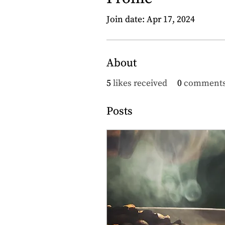
Join date: Apr 17, 2024
About
5
likes received
0
comments
Posts