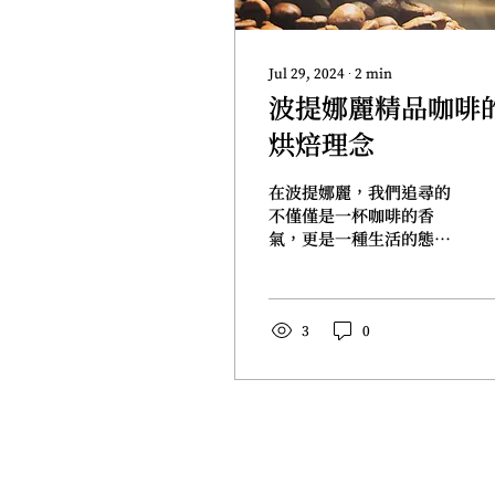
Jul 29, 2024
∙
2
min
波提娜麗精品咖啡
烘焙理念
在波提娜麗，我們追尋的
不僅僅是一杯咖啡的香
氣，更是一種生活的態度
和詩意的體驗。每一顆咖
啡豆，都是我們對大自然
的致敬，是時間與心血的
結晶。 古典烘焙的藝術
3
0
用心操作著烘焙機，這是
一場與火焰的舞蹈。波提
娜麗的古典烘焙法充滿著
對精品咖啡風味的深度追
求。我們堅信，一杯咖啡
除了當下的...